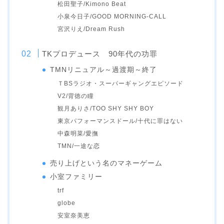
松田聖子/Kimono Beat
小泉今日子/GOOD MORNING-CALL
宮沢りえ/Dream Rush
TKプロデュース 90年代の功罪
TMNリニュアル～過渡期～終了
ＴBSラジオ・スーパーギャングエピソード
V2/背徳の瞳
観月ありさ/TOO SHY SHY BOY
東京パフォーマンスドール/十代に罪はない
中森明菜/愛撫
TMN/一途な恋
売り上げという名のマネーゲーム
小室ファミリー
trf
globe
安室奈美恵