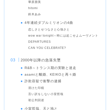
華原朋美
hitomi
鈴木あみ
4年連続ダブルミリオンの4曲
恋しさとせつなさと心強さと
wow war tonight～時には起こせよムーヴメント
DEPARTURES
CAN YOU CELEBRATE?
2000年以降の急落失墜
R&B～トランス期の実験と迷走
asamiと離婚、KEIKOと再々婚
詐欺容疑で衝撃の逮捕
溶けた印税
言い訳をしない小室哲哉
初公判回述
小室哲哉、天と地と