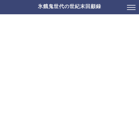
氷餓鬼世代の世紀末回顧録