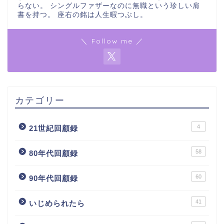
らない。 シングルファザーなのに無職という珍しい肩
書を持つ。 座右の銘は人生暇つぶし。
＼ Follow me ／
カテゴリー
4
21世紀回顧録
58
80年代回顧録
60
90年代回顧録
41
いじめられたら