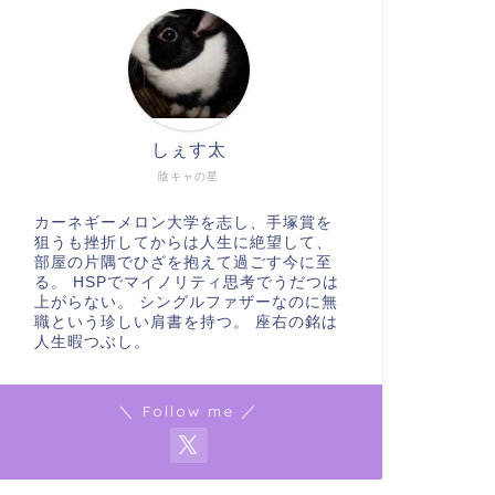
しぇす太
陰キャの星
カーネギーメロン大学を志し、手塚賞を
狙うも挫折してからは人生に絶望して、
部屋の片隅でひざを抱えて過ごす今に至
る。 HSPでマイノリティ思考でうだつは
上がらない。 シングルファザーなのに無
職という珍しい肩書を持つ。 座右の銘は
人生暇つぶし。
＼ Follow me ／