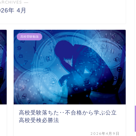
ARCHIVES ―
026年 4月
高校受験勉強
高校受験落ちた‥不合格から学ぶ公立
高校受検必勝法
日
2026年4月9日