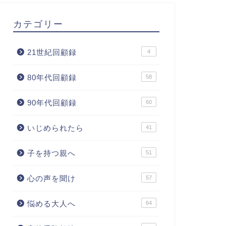
カテゴリー
21世紀回顧録
4
80年代回顧録
58
90年代回顧録
60
いじめられたら
41
子を持つ親へ
51
心の声を聞け
57
悩める大人へ
64