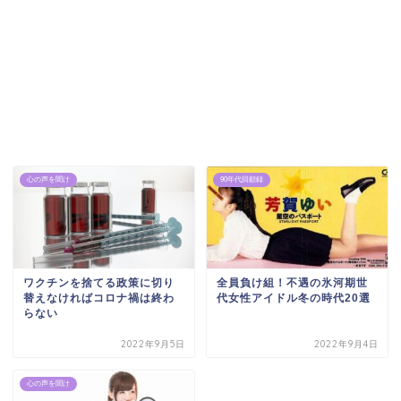
心の声を聞け
90年代回顧録
ワクチンを捨てる政策に切り
全員負け組！不遇の氷河期世
替えなければコロナ禍は終わ
代女性アイドル冬の時代20選
らない
2022年9月5日
2022年9月4日
心の声を聞け