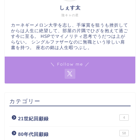
しぇす太
陰キャの星
カーネギーメロン大学を志し、手塚賞を狙うも挫折して
からは人生に絶望して、部屋の片隅でひざを抱えて過ご
す今に至る。 HSPでマイノリティ思考でうだつは上が
らない。 シングルファザーなのに無職という珍しい肩
書を持つ。 座右の銘は人生暇つぶし。
＼ Follow me ／
カテゴリー
4
21世紀回顧録
58
80年代回顧録