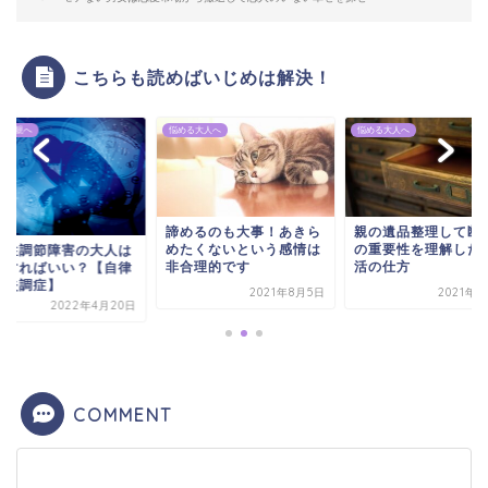
こちらも読めばいじめは解決！
持つ親へ
悩める大人へ
悩める大人へ
諦めるのも大事！あきら
親の遺品整理して断
めたくないという感情は
の重要性を理解した
立性調節障害の大人は
非合理的です
活の仕方
うすればいい？【自律
経失調症】
2021年8月5日
2021年3
2022年4月20日
COMMENT