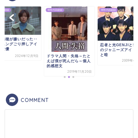
年代回顧録
90年代回顧録
90年代回顧録
山美穂が嫌いだった‥
ーニングごり押しアイ
忍者と光GENJIとS
ル女優
のジャニーズアイド
と暗
ドラマ人間・失格～たと
2024年12月9日
2009年4
えば僕が死んだら～個人
的感想文
2019年11月20日
COMMENT