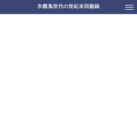
氷餓鬼世代の世紀末回顧録