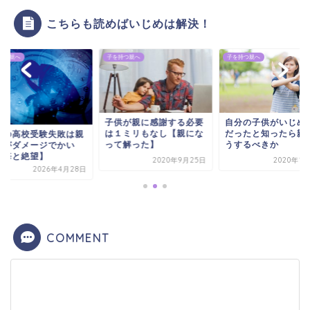
こちらも読めばいじめは解決！
持つ親へ
子を持つ親へ
子を持つ親へ
子供が親に感謝する必要
自分の子供がいじめ
は１ミリもなし【親にな
だったと知ったら親
供の高校受験失敗は親
って解った】
うするべきか
方がダメージでかい
後悔と絶望】
2020年9月25日
2020年1
2026年4月28日
COMMENT