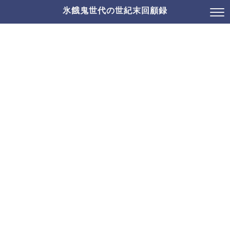
氷餓鬼世代の世紀末回顧録