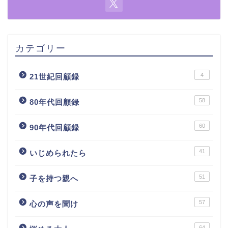
カテゴリー
4
21世紀回顧録
58
80年代回顧録
60
90年代回顧録
41
いじめられたら
51
子を持つ親へ
57
心の声を聞け
64