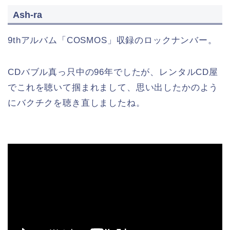
Ash-ra
9thアルバム「COSMOS」収録のロックナンバー。
CDバブル真っ只中の96年でしたが、レンタルCD屋
でこれを聴いて掴まれまして、思い出したかのよう
にバクチクを聴き直しましたね。