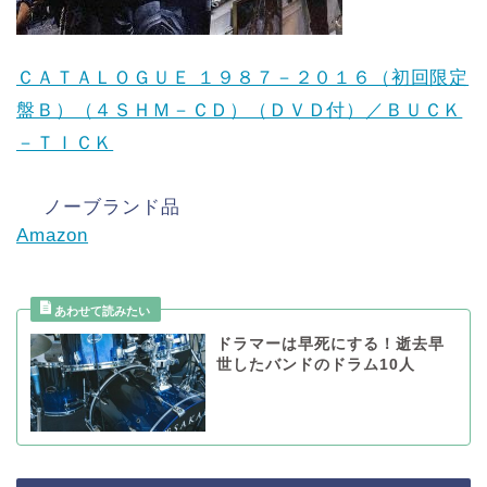
ＣＡＴＡＬＯＧＵＥ １９８７－２０１６（初回限定
盤Ｂ）（４ＳＨＭ－ＣＤ）（ＤＶＤ付）／ＢＵＣＫ
－ＴＩＣＫ
ノーブランド品
Amazon
ドラマーは早死にする！逝去早
世したバンドのドラム10人