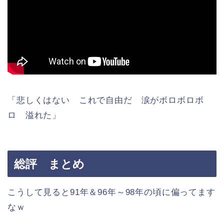
「悲しくはない これで自由だ 涙がボロボロボ
ロ 溢れた」
総評 まとめ
こうして見ると91年＆96年～98年の頃に偏ってます
なｗ