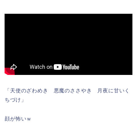
「天使のざわめき 悪魔のささやき 月夜に甘いく
ちづけ」
顔が怖いｗ