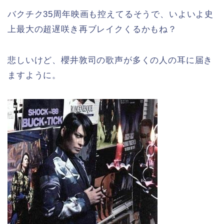
バクチク35周年映画も控えてるそうで、いよいよ史
上最大の超遅咲き再ブレイクくるかもね？
悲しいけど、櫻井敦司の歌声が多くの人の耳に届き
ますように。