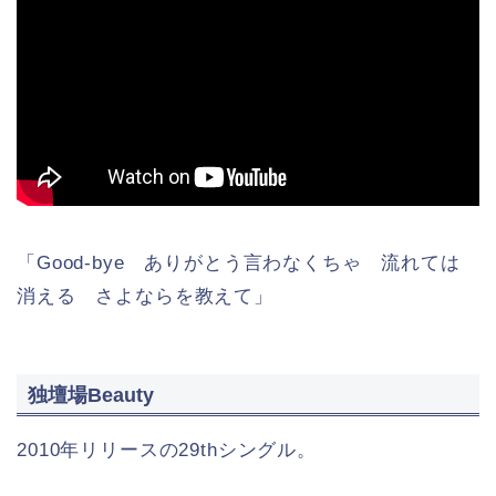
「Good-bye ありがとう言わなくちゃ 流れては
消える さよならを教えて」
独壇場Beauty
2010年リリースの29thシングル。