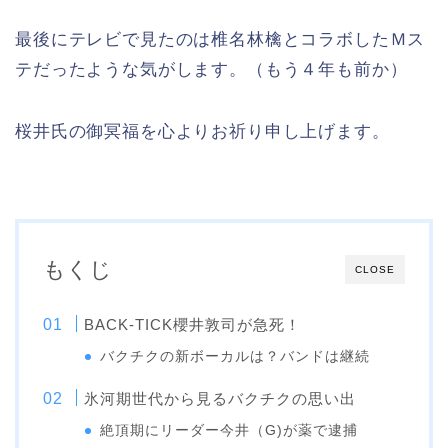
最後にテレビで見たのは椎名林檎とコラボしたＭス
テだったような気がします。（もう４年も前か）
桜井氏の御冥福を心よりお祈り申し上げます。
もくじ
CLOSE
BACK-TICK櫻井敦司が急死！
バクチクの新ボーカルは？バンドは継続
氷河期世代から見るバクチクの思い出
絶頂期にリーダー今井（G)が薬で逮捕