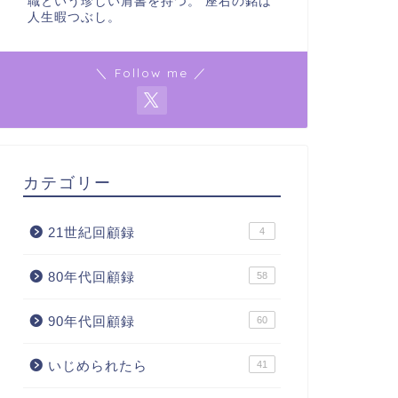
職という珍しい肩書を持つ。 座右の銘は
人生暇つぶし。
＼ Follow me ／
カテゴリー
21世紀回顧録
4
80年代回顧録
58
90年代回顧録
60
いじめられたら
41