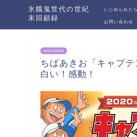
氷餓鬼世代の世紀
いじめられた
末回顧録
お問い合わせ
80年代回顧録
ちばあきお「キャプテ
白い！感動！