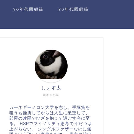
90年代回顧録
80年代回顧録
しぇす太
陰キャの星
カーネギーメロン大学を志し、手塚賞を
狙うも挫折してからは人生に絶望して、
部屋の片隅でひざを抱えて過ごす今に至
る。 HSPでマイノリティ思考でうだつは
上がらない。 シングルファザーなのに無