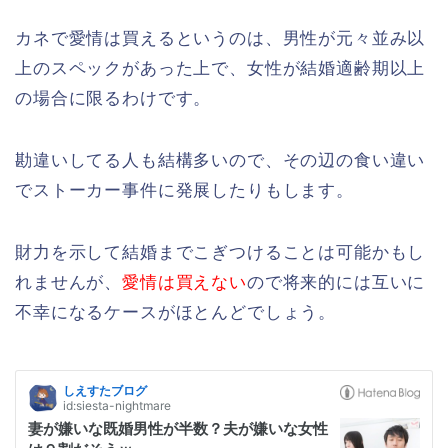
カネで愛情は買えるというのは、男性が元々並み以
上のスペックがあった上で、女性が結婚適齢期以上
の場合に限るわけです。
勘違いしてる人も結構多いので、その辺の食い違い
でストーカー事件に発展したりもします。
財力を示して結婚までこぎつけることは可能かもし
れませんが、
愛情は買えない
ので将来的には互いに
不幸になるケースがほとんどでしょう。