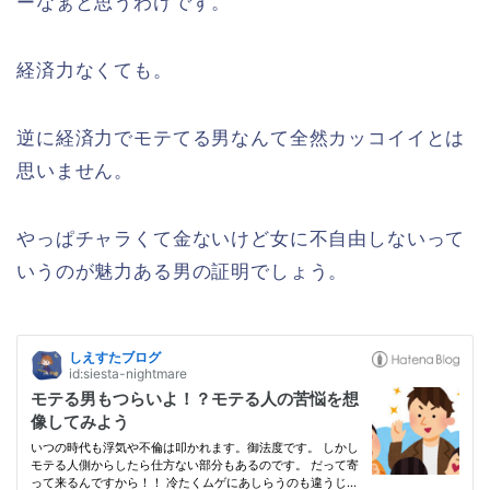
ーなぁと思うわけです。
経済力なくても。
逆に経済力でモテてる男なんて全然カッコイイとは
思いません。
やっぱチャラくて金ないけど女に不自由しないって
いうのが魅力ある男の証明でしょう。