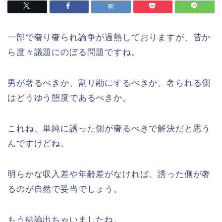
一部で奢り奢られ論争が過熱しておりますが、昔か
ら度々議題にのぼる問題ですね。
男が奢るべきか、割り勘にするべきか、奢られる側
はどうゆう態度であるべきか。
これね、単純に誘った側が奢るべきで解決だと思う
んですけどね。
明らかな収入差や年齢差がなければ、誘った側が奢
るのが自然で妥当でしょう。
もう結論出ちゃいましたね。