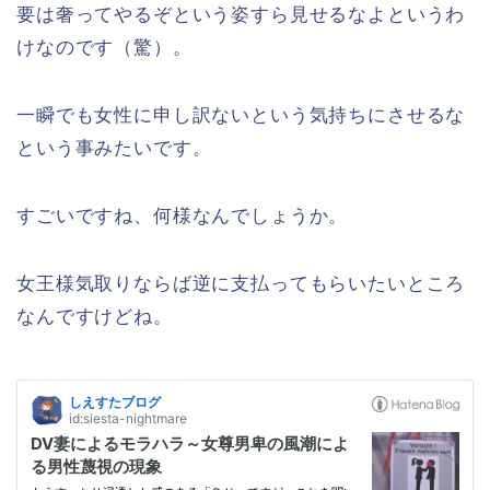
要は奢ってやるぞという姿すら見せるなよというわ
けなのです（驚）。
一瞬でも女性に申し訳ないという気持ちにさせるな
という事みたいです。
すごいですね、何様なんでしょうか。
女王様気取りならば逆に支払ってもらいたいところ
なんですけどね。