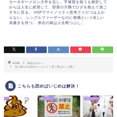
カーネギーメロン大学を志し、手塚賞を狙うも挫折して
からは人生に絶望して、部屋の片隅でひざを抱えて過ご
す今に至る。 HSPでマイノリティ思考でうだつは上が
らない。 シングルファーザーなのに無職という珍しい
肩書きを持つ。 座右の銘は人生暇つぶし。
HOME
悩める大人へ
女に奢られる男がカッコイイ！貢ぐ男はカッコ悪い
こちらも読めばいじめは解決！
る大人へ
悩める大人へ
悩める大人へ