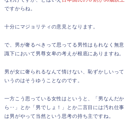
ですからね。
十分にマジョリティの意見となります。
で、男が奢るべきって思ってる男性はもれなく無意
識下において男尊女卑の考えが根底にありますね。
男が女に奢られるなんて情けない、恥ずかしいって
いうのはそうゆうことなのです。
一方こう思っている女性はというと、「男なんだか
ら‥」とか「男でしょ！」とか二言目には汚れ仕事
は男がやって当然という思考の持ち主ですね。