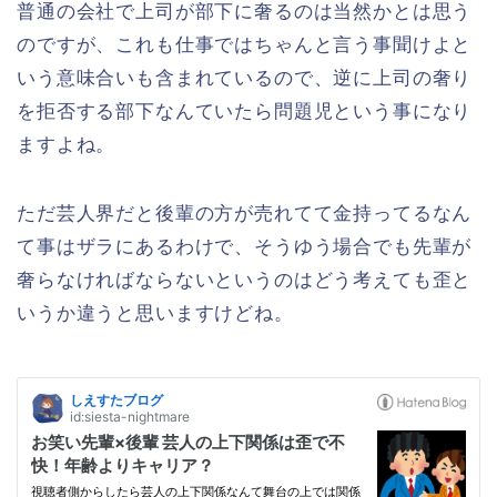
普通の会社で上司が部下に奢るのは当然かとは思う
のですが、これも仕事ではちゃんと言う事聞けよと
いう意味合いも含まれているので、逆に上司の奢り
を拒否する部下なんていたら問題児という事になり
ますよね。
ただ芸人界だと後輩の方が売れてて金持ってるなん
て事はザラにあるわけで、そうゆう場合でも先輩が
奢らなければならないというのはどう考えても歪と
いうか違うと思いますけどね。