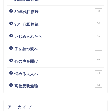
58
80年代回顧録
60
90年代回顧録
41
いじめられたら
51
子を持つ親へ
57
心の声を聞け
64
悩める大人へ
14
高校受験勉強
アーカイブ