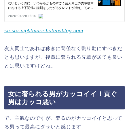
siesta-nightmare.hatenablog.com
友人同士であれば稼ぎに関係なく割り勘にすべきだ
とも思いますが、後輩に奢られる先輩が居ても良い
とは思いますけどね。
女に奢られる男がカッコイイ！貢ぐ
男はカッコ悪い
で、主観なのですが、奢るのがカッコイイと思って
る男って最高にダサいと感じます。