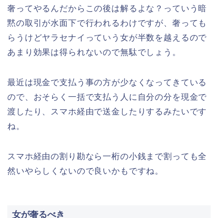
奢ってやるんだからこの後は解るよな？っていう暗
黙の取引が水面下で行われるわけですが、奢っても
らうけどヤラセナイっていう女が半数を越えるので
あまり効果は得られないので無駄でしょう。
最近は現金で支払う事の方が少なくなってきている
ので、おそらく一括で支払う人に自分の分を現金で
渡したり、スマホ経由で送金したりするみたいです
ね。
スマホ経由の割り勘なら一桁の小銭まで割っても全
然いやらしくないので良いかもですね。
女が奢るべき