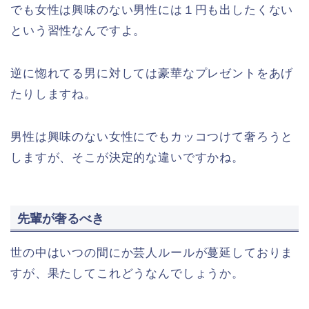
でも女性は興味のない男性には１円も出したくない
という習性なんですよ。
逆に惚れてる男に対しては豪華なプレゼントをあげ
たりしますね。
男性は興味のない女性にでもカッコつけて奢ろうと
しますが、そこが決定的な違いですかね。
先輩が奢るべき
世の中はいつの間にか芸人ルールが蔓延しておりま
すが、果たしてこれどうなんでしょうか。