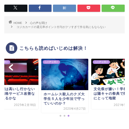
HOME
心の声を聞け
コジカカードの還元率ポイント付与がクソすぎて作る気にもならない
こちらも読めばいじめは解決！
声を聞け
心の声を聞け
心の声を聞け
画館は高いし行かない
文化祭が嫌い！学校
ど価格サービス改善な
は陽キャの祭典で陰
ホームレス殺人のクズ大
考えるかな
にとって地獄
学生５人を少年法で守っ
ていいのか？
2025年2月18日
2021年5
2020年4月27日