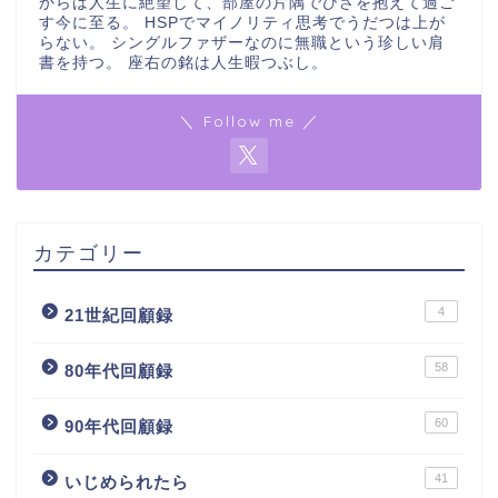
からは人生に絶望して、部屋の片隅でひざを抱えて過ご
す今に至る。 HSPでマイノリティ思考でうだつは上が
らない。 シングルファザーなのに無職という珍しい肩
書を持つ。 座右の銘は人生暇つぶし。
＼ Follow me ／
カテゴリー
4
21世紀回顧録
58
80年代回顧録
60
90年代回顧録
41
いじめられたら