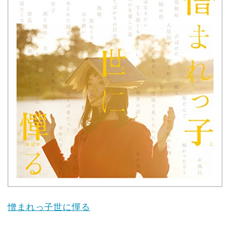
憎まれっ子世に憚る