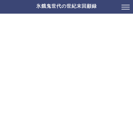
氷餓鬼世代の世紀末回顧録