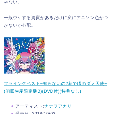
ゃない。
一般ウケする資質があるだけに変にアニソン色がつ
かないか心配。
フライングベスト~知らないの?巷で噂のダメ天使~
(初回生産限定盤B)(DVD付)(特典なし)
アーティスト:
ナナヲアカリ
発売日:
2018/10/03